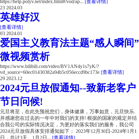
https://help.polyv.net/index.html#/vod/ap...
[查看详情]
23
2024.03
英雄好汉
[查看详情]
03
2024.01
爱国主义教育法主题“感人瞬间”
微视频赏析
https://www.bilibili.com/video/BV1AN4y1s7yK/?
vd_source=60ec01430382a94b5c056eccd9bc173e
[查看详情]
29
2023.12
2024元旦放假通知--致新老客户
节日问候!
元旦将至，在此先预祝您们，身体健康，万事如意，元旦快乐.
并感谢您在过去的一年中对我们的支持! 根据的国家的规定并结
合我公司的实际情况决定，为更好的落实我们的服务，我公司
2024元旦放假具体安排通知如下： 2023年12月30日-2024年1月1
日，共计3天。1月2日...
[查看详情]