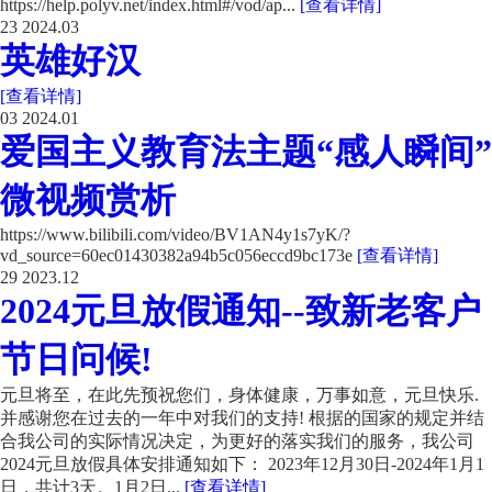
https://help.polyv.net/index.html#/vod/ap...
[查看详情]
23
2024.03
英雄好汉
[查看详情]
03
2024.01
爱国主义教育法主题“感人瞬间”
微视频赏析
https://www.bilibili.com/video/BV1AN4y1s7yK/?
vd_source=60ec01430382a94b5c056eccd9bc173e
[查看详情]
29
2023.12
2024元旦放假通知--致新老客户
节日问候!
元旦将至，在此先预祝您们，身体健康，万事如意，元旦快乐.
并感谢您在过去的一年中对我们的支持! 根据的国家的规定并结
合我公司的实际情况决定，为更好的落实我们的服务，我公司
2024元旦放假具体安排通知如下： 2023年12月30日-2024年1月1
日，共计3天。1月2日...
[查看详情]