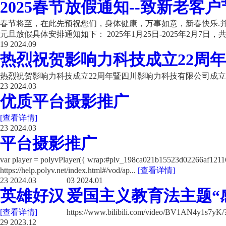
2025春节放假通知--致新老客户
春节将至，在此先预祝您们，身体健康，万事如意，新春快乐.并
元旦放假具体安排通知如下： 2025年1月25日-2025年2月7日，共计
19
2024.09
热烈祝贺影响力科技成立22周年
热烈祝贺影响力科技成立22周年暨四川影响力科技有限公司成立
23
2024.03
优质平台摄影推广
[查看详情]
23
2024.03
平台摄影推广
var player = polyvPlayer({ wrap:#plv_198ca021b15523d02266a
https://help.polyv.net/index.html#/vod/ap...
[查看详情]
23
2024.03
03
2024.01
英雄好汉
爱国主义教育法主题“
[查看详情]
https://www.bilibili.com/video/BV1AN4y1s7y
29
2023.12