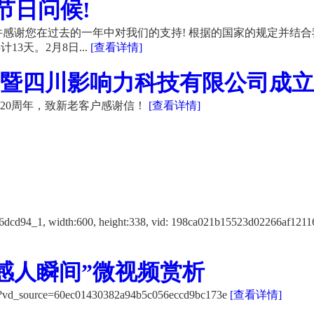
节日问候!
感谢您在过去的一年中对我们的支持! 根据的国家的规定并结合
13天。2月8日...
[查看详情]
暨四川影响力科技有限公司成立20
20周年，致新老客户感谢信！
[查看详情]
f12116dcd94_1, width:600, height:338, vid: 198ca021b15523d
感人瞬间”微视频赏析
K/?vd_source=60ec01430382a94b5c056eccd9bc173e
[查看详情]