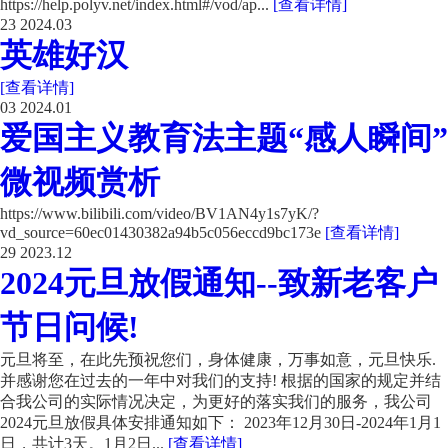
https://help.polyv.net/index.html#/vod/ap...
[查看详情]
23
2024.03
英雄好汉
[查看详情]
03
2024.01
爱国主义教育法主题“感人瞬间”
微视频赏析
https://www.bilibili.com/video/BV1AN4y1s7yK/?
vd_source=60ec01430382a94b5c056eccd9bc173e
[查看详情]
29
2023.12
2024元旦放假通知--致新老客户
节日问候!
元旦将至，在此先预祝您们，身体健康，万事如意，元旦快乐.
并感谢您在过去的一年中对我们的支持! 根据的国家的规定并结
合我公司的实际情况决定，为更好的落实我们的服务，我公司
2024元旦放假具体安排通知如下： 2023年12月30日-2024年1月1
日，共计3天。1月2日...
[查看详情]