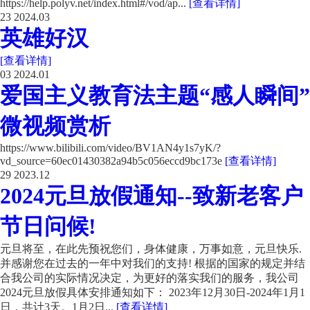
https://help.polyv.net/index.html#/vod/ap...
[查看详情]
23
2024.03
英雄好汉
[查看详情]
03
2024.01
爱国主义教育法主题“感人瞬间”
微视频赏析
https://www.bilibili.com/video/BV1AN4y1s7yK/?
vd_source=60ec01430382a94b5c056eccd9bc173e
[查看详情]
29
2023.12
2024元旦放假通知--致新老客户
节日问候!
元旦将至，在此先预祝您们，身体健康，万事如意，元旦快乐.
并感谢您在过去的一年中对我们的支持! 根据的国家的规定并结
合我公司的实际情况决定，为更好的落实我们的服务，我公司
2024元旦放假具体安排通知如下： 2023年12月30日-2024年1月1
日，共计3天。1月2日...
[查看详情]