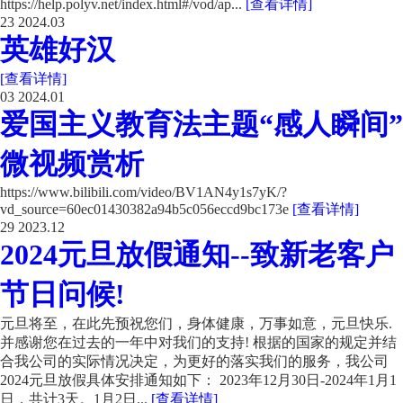
https://help.polyv.net/index.html#/vod/ap...
[查看详情]
23
2024.03
英雄好汉
[查看详情]
03
2024.01
爱国主义教育法主题“感人瞬间”
微视频赏析
https://www.bilibili.com/video/BV1AN4y1s7yK/?
vd_source=60ec01430382a94b5c056eccd9bc173e
[查看详情]
29
2023.12
2024元旦放假通知--致新老客户
节日问候!
元旦将至，在此先预祝您们，身体健康，万事如意，元旦快乐.
并感谢您在过去的一年中对我们的支持! 根据的国家的规定并结
合我公司的实际情况决定，为更好的落实我们的服务，我公司
2024元旦放假具体安排通知如下： 2023年12月30日-2024年1月1
日，共计3天。1月2日...
[查看详情]