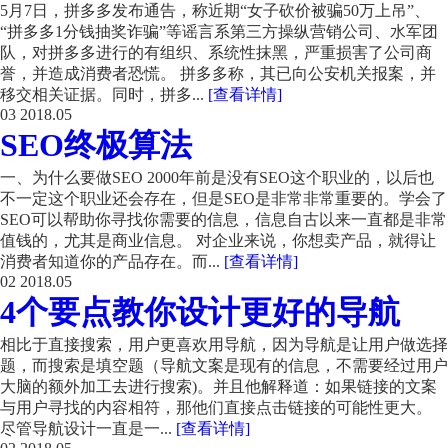
5月7日，拼多多发布通告，称近期“女子砍价被骗50万上吊”、
“拼多多1分钱抽奖诈骗”等谣言系第三方操纵营销公司、水军团
队，对拼多多进行的有组织、系统性抹黑，严重损害了公司商
誉，并造成消费者恐慌。 拼多多称，其已向公安机关报案，并
移交相关证据。同时，拼多...
[查看详情]
03
2018.05
SEO终极算法
一、为什么要做SEO 2000年前是没有SEO这个职业的，以后也
不一定这个职业还会存在，但是SEO是非常非常重要的。学会了
SEO可以帮助你寻找你需要的信息，信息自古以来一直都是非常
值钱的，尤其是商业信息。 对企业来说，你想卖产品，就得让
消费者知道你的产品存在。而...
[查看详情]
02
2018.05
4个要点教你设计更好的导航
相比于直接搜索，用户更喜欢用导航，因为导航是让用户做选择
题，而搜索是填空题（导航文案是现有的信息，不需要经过用户
大脑的额外加工去进行搜索)。并且他解释道：如果链接的文案
与用户寻找的内容相符，那他们直接点击链接的可能性更大。
尽管导航设计一直是一...
[查看详情]