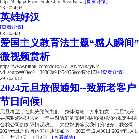
https://help.polyv.net/index.html#/vod/ap...
[查看详情]
23
2024.03
英雄好汉
[查看详情]
03
2024.01
爱国主义教育法主题“感人瞬间”
微视频赏析
https://www.bilibili.com/video/BV1AN4y1s7yK/?
vd_source=60ec01430382a94b5c056eccd9bc173e
[查看详情]
29
2023.12
2024元旦放假通知--致新老客户
节日问候!
元旦将至，在此先预祝您们，身体健康，万事如意，元旦快乐.
并感谢您在过去的一年中对我们的支持! 根据的国家的规定并结
合我公司的实际情况决定，为更好的落实我们的服务，我公司
2024元旦放假具体安排通知如下： 2023年12月30日-2024年1月1
日，共计3天。1月2日...
[查看详情]