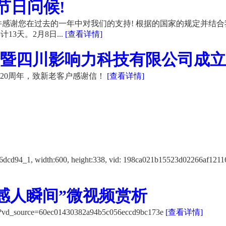
节日问候!
感谢您在过去的一年中对我们的支持! 根据的国家的规定并结合
13天。2月8日...
[查看详情]
暨四川影响力科技有限公司成立20
20周年，致新老客户感谢信！
[查看详情]
f12116dcd94_1, width:600, height:338, vid: 198ca021b15523d
感人瞬间”微视频赏析
K/?vd_source=60ec01430382a94b5c056eccd9bc173e
[查看详情]