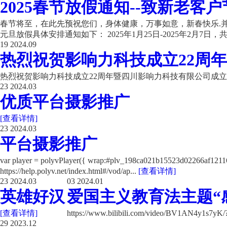
2025春节放假通知--致新老客户
春节将至，在此先预祝您们，身体健康，万事如意，新春快乐.并
元旦放假具体安排通知如下： 2025年1月25日-2025年2月7日，共计
19
2024.09
热烈祝贺影响力科技成立22周年
热烈祝贺影响力科技成立22周年暨四川影响力科技有限公司成立
23
2024.03
优质平台摄影推广
[查看详情]
23
2024.03
平台摄影推广
var player = polyvPlayer({ wrap:#plv_198ca021b15523d02266a
https://help.polyv.net/index.html#/vod/ap...
[查看详情]
23
2024.03
03
2024.01
英雄好汉
爱国主义教育法主题“
[查看详情]
https://www.bilibili.com/video/BV1AN4y1s7y
29
2023.12