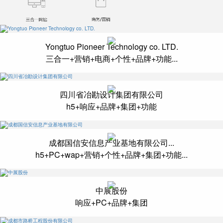
Yongtuo Pioneer Technology co. LTD.
三合一+营销+电商+个性+品牌+功能...
四川省冶勘设计集团有限公司
h5+响应+品牌+集团+功能
成都国信安信息产业基地有限公司...
h5+PC+wap+营销+个性+品牌+集团+功能...
中展股份
响应+PC+品牌+集团