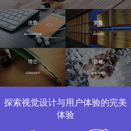
优势
荣誉
ADVANTAGE
HONOR
理念
历程
CONCEPT
HISTORY
探索视觉设计与用户体验的完美
体验