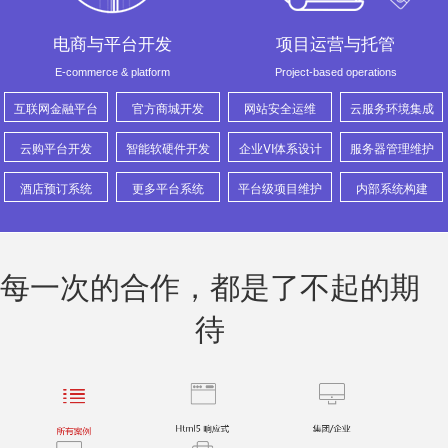
电商与平台开发
项目运营与托管
E-commerce & platform
Project-based operations
互联网金融平台
官方商城开发
网站安全运维
云服务环境集成
云购平台开发
智能软硬件开发
企业VI体系设计
服务器管理维护
酒店预订系统
更多平台系统
平台级项目维护
内部系统构建
每一次的合作，都是了不起的期
待