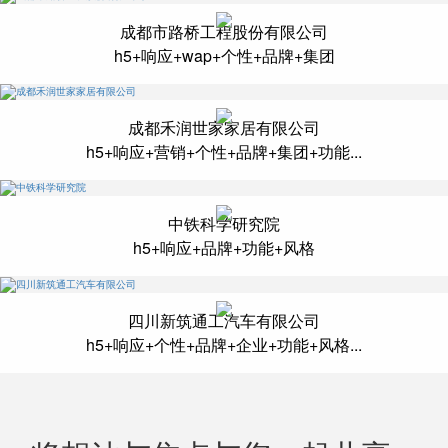
成都市路桥工程股份有限公司
h5+响应+wap+个性+品牌+集团
成都禾润世家家居有限公司
h5+响应+营销+个性+品牌+集团+功能...
中铁科学研究院
h5+响应+品牌+功能+风格
四川新筑通工汽车有限公司
h5+响应+个性+品牌+企业+功能+风格...