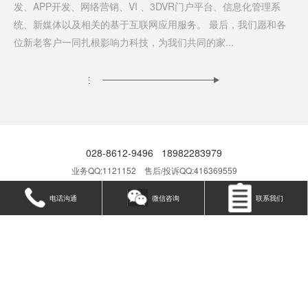
发、APP开发、网络营销、VI 、3DVR门户平台、信息化管理系
统、新媒体以及相关的基于互联网应用服务。 最后，我们愿和各
位新老客户一同扎根影响力科技，为我们共同的家...
MORE
028-8612-9496
18982283979
业务QQ:1121152 售后/投诉QQ:416369559
电话沟通
微信咨询
联系我们
版权所有：四川影响力科技有限公司
电信ICP:川B2-20090187