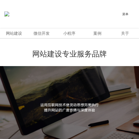
菜单
网站建设
微信开发
小程序
案例
关于
1
2
网站建设专业服务品牌