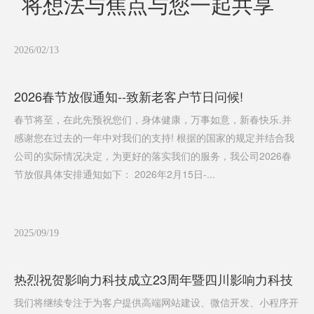
将想法与焦点与您一起共享
2026/02/13
2026春节放假通知--致新老客户节日问候!
春节将至，在此先预祝您们，身体健康，万事如意，新春快乐.并
感谢您在过去的一年中对我们的支持! 根据的国家的规定并结合我
公司的实际情况决定，为更好的落实我们的服务，我公司2026春
节放假具体安排通知如下： 2026年2月15日-...
2025/09/19
热烈祝贺影响力科技成立23周年暨四川影响力科技
我们将继续专注于为客户提供高端网站建设、微信开发、小程序开
有限公司成立...