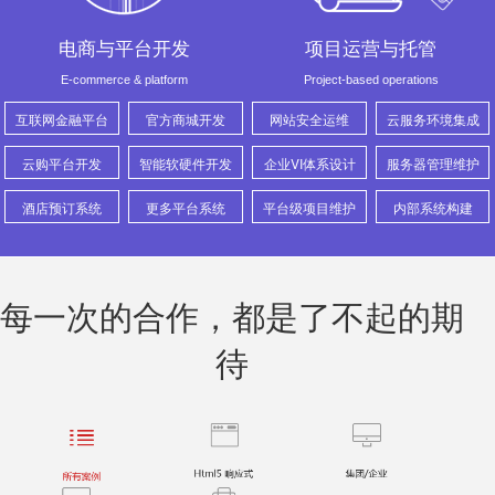
电商与平台开发
项目运营与托管
E-commerce & platform
Project-based operations
互联网金融平台
官方商城开发
网站安全运维
云服务环境集成
云购平台开发
智能软硬件开发
企业VI体系设计
服务器管理维护
酒店预订系统
更多平台系统
平台级项目维护
内部系统构建
每一次的合作，都是了不起的期
待