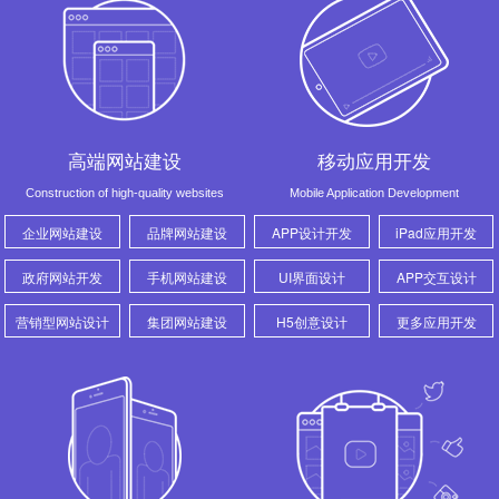
高端网站建设
移动应用开发
Construction of high-quality websites
Mobile Application Development
企业网站建设
品牌网站建设
APP设计开发
iPad应用开发
政府网站开发
手机网站建设
UI界面设计
APP交互设计
营销型网站设计
集团网站建设
H5创意设计
更多应用开发