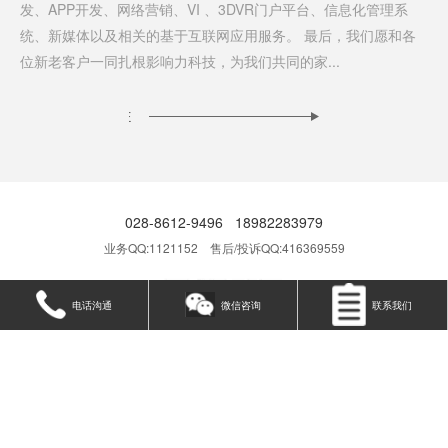
发、APP开发、网络营销、VI 、3DVR门户平台、信息化管理系
统、新媒体以及相关的基于互联网应用服务。 最后，我们愿和各
位新老客户一同扎根影响力科技，为我们共同的家...
MORE
028-8612-9496
18982283979
业务QQ:1121152 售后/投诉QQ:416369559
电话沟通
微信咨询
联系我们
版权所有：四川影响力科技有限公司
电信ICP:川B2-20090187