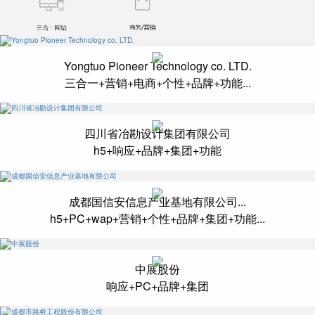
Yongtuo Pioneer Technology co. LTD.
三合一+营销+电商+个性+品牌+功能...
四川省冶勘设计集团有限公司
h5+响应+品牌+集团+功能
成都国信安信息产业基地有限公司...
h5+PC+wap+营销+个性+品牌+集团+功能...
中展股份
响应+PC+品牌+集团