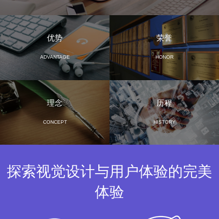
优势
荣誉
ADVANTAGE
HONOR
理念
历程
CONCEPT
HISTORY
探索视觉设计与用户体验的完美
体验